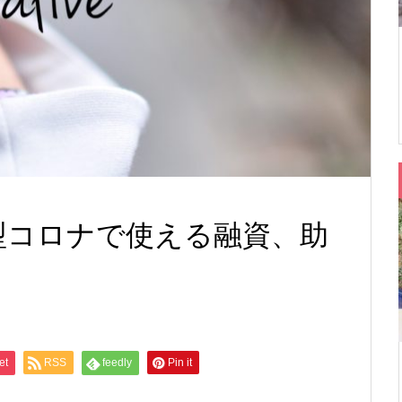
新型コロナで使える融資、助
et
RSS
feedly
Pin it