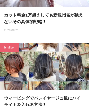
カット料金1万超えしても新規指名が絶え
ないその具体的戦略!!
2020.09.21
bi-alive
ウィービングでバレイヤージュ風にハイ
ライトを入れる方法!!