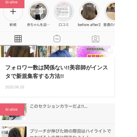
bi-alive
フォロワー数は関係ない!!美容師がインス
タで新規集客する方法!!
2020.06.20
bi-alive