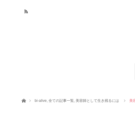
ホーム
bi-alive
,
全ての記事一覧
,
美容師として生き残るには
美